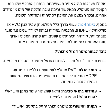
ואפילו מערכות מיזוג אוויר תעשייתיות. היתרון המרכזי שלו הוא
הקוטר האופטימלי, המאפשר זרימה טובה וחלקה של מים או נוזלים
אחרים, ובכך מצמצם את הסיכון לסתימות ותחזוקה תכופה.
בנוסף,
צינור 4 צול
עשוי בדרך כלל מפלסטיק עמיד כגון PVC או
פוליאתילן (HDPE), המבטיח עמידות גבוהה לאורך שנים נגד פגעי
מזג האוויר, קורוזיה וכימיקלים שונים. זהו פתרון חסכוני וארוך
טווח המתאים במיוחד לתשתיות חיצוניות ופנימיות כאחד.
כיצד לבחור צינור 4 צול איכותי?
בבחירת צינור 4 צול חשוב לשים דגש על מספר פרמטרים מרכזיים:
חומר הגלם:
PVC מומלץ לשימושים כלליים, בעוד ש-
HDPE מתאים לשימושים תעשייתיים הדורשים גמישות
ועמידות גבוהה במיוחד.
עמידות בתנאי סביבה:
וודאו שהצינור עומד בתקן הישראלי
לעמידות UV ועמידות בלחצים.
תקנים ואישורים:
צינור איכותי יחזיק בתקנים ואישורי