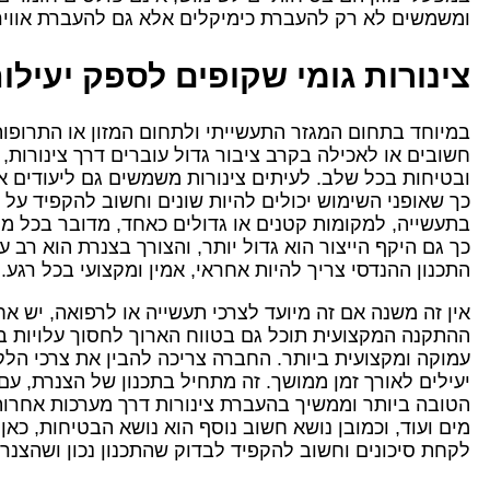
ומשמשים לא רק להעברת כימיקלים אלא גם להעברת אוויר, מ
צינורות גומי שקופים לספק יעילות
במיוחד בתחום המגזר התעשייתי ולתחום המזון או התרופות 
חשובים או לאכילה בקרב ציבור גדול עוברים דרך צינורות,
ובטיחות בכל שלב. לעיתים צינורות משמשים גם ליעודים אחרי
כך שאופני השימוש יכולים להיות שונים וחשוב להקפיד על 
בתעשייה, למקומות קטנים או גדולים כאחד, מדובר בכל מק
כך גם היקף הייצור הוא גדול יותר, והצורך בצנרת הוא רב 
התכנון ההנדסי צריך להיות אחראי, אמין ומקצועי בכל רגע.
אין זה משנה אם זה מיועד לצרכי תעשייה או לרפואה, יש א
ההתקנה המקצועית תוכל גם בטווח הארוך לחסוך עלויות במ
עמוקה ומקצועית ביותר. החברה צריכה להבין את צרכי הל
יעילים לאורך זמן ממושך. זה מתחיל בתכנון של הצנרת, ע
הטובה ביותר וממשיך בהעברת צינורות דרך מערכות אחרות 
מים ועוד, וכמובן נושא חשוב נוסף הוא נושא הבטיחות, כא
לקחת סיכונים וחשוב להקפיד לבדוק שהתכנון נכון ושהצנ