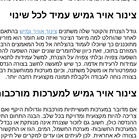
צינור אויר גמיש עמיד לכל שינוי
גודל הצנרת והקוטר שלה משתנים
צינור אוויר גמיש
בהתאם לד
לאחר שהוחלט למה מיועד הצינור ואיזה סוג חומר הוא מזרים
מתוכננים כך שיוכלו לעמוד בהצלחה אל מול המאמצים הרבי
המוזרם בתוכו, זאת כיוון שלחומרים שונים ישנה השפעה להר
השפעה צפויה ובלתי צפויה על הצנרת, למשל עמידות לתנאי מז
עמידות לרעידות אדמה. כך שיש למעשה לחשב בצורה הנדסי
טמפרטורות או משקל משתנה, וכיום מערכות ממוחשבות רבות
בצורה נוחה לעבודה ולקבלת תמונה מקצועית רחבה יותר.
צינור אויר גמיש למערכות מורכבו
אם מדובר במערכות תעשייתיות מורכבות וגדולות היקף ואם
צריכה להיות מקצועית ומדויקת בכל שלב. הבנה התחום התקנ
ההנדסה כולן, חשוב גם לזכור שצנרת אינה מנותקת או נבד
המערכות החשובות- מערכת החשמל, המים, הגז או התקשורת,
בצורה לא אחראית. לכן לעיתים אנו עדים למקרים של תיקו