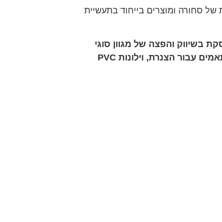
ת של סחורה ומוצרים בייחוד בתעשיית
קת בשיווק והפצה של מגוון סוגי
צינורות גמישים לתעשייה ולמגזר הפרטי ומעניקה מענה מהיר לכל לקוח. בנוסף, החברה גם משווקת חיבורים מותאמים עבור הצנרת, וילונות PVC