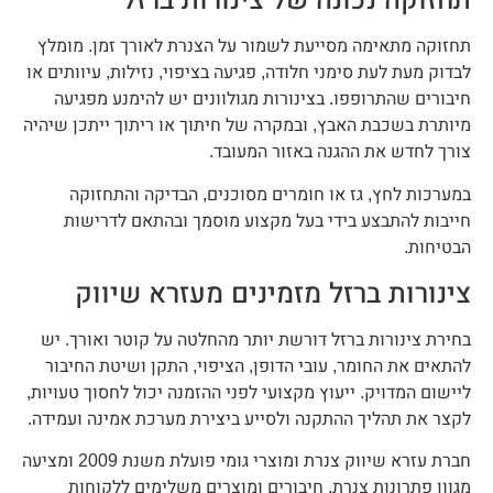
תחזוקה מתאימה מסייעת לשמור על הצנרת לאורך זמן. מומלץ
לבדוק מעת לעת סימני חלודה, פגיעה בציפוי, נזילות, עיוותים או
חיבורים שהתרופפו. בצינורות מגולוונים יש להימנע מפגיעה
מיותרת בשכבת האבץ, ובמקרה של חיתוך או ריתוך ייתכן שיהיה
צורך לחדש את ההגנה באזור המעובד.
במערכות לחץ, גז או חומרים מסוכנים, הבדיקה והתחזוקה
חייבות להתבצע בידי בעל מקצוע מוסמך ובהתאם לדרישות
הבטיחות.
צינורות ברזל מזמינים מעזרא שיווק
בחירת צינורות ברזל דורשת יותר מהחלטה על קוטר ואורך. יש
להתאים את החומר, עובי הדופן, הציפוי, התקן ושיטת החיבור
ליישום המדויק. ייעוץ מקצועי לפני ההזמנה יכול לחסוך טעויות,
לקצר את תהליך ההתקנה ולסייע ביצירת מערכת אמינה ועמידה.
חברת עזרא שיווק צנרת ומוצרי גומי פועלת משנת 2009 ומציעה
מגוון פתרונות צנרת, חיבורים ומוצרים משלימים ללקוחות