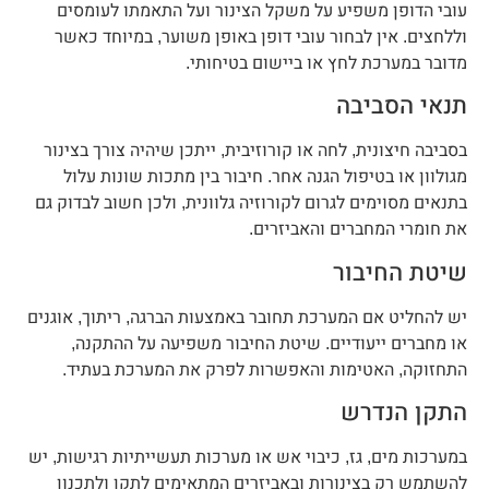
עובי הדופן משפיע על משקל הצינור ועל התאמתו לעומסים
וללחצים. אין לבחור עובי דופן באופן משוער, במיוחד כאשר
מדובר במערכת לחץ או ביישום בטיחותי.
תנאי הסביבה
בסביבה חיצונית, לחה או קורוזיבית, ייתכן שיהיה צורך בצינור
מגולוון או בטיפול הגנה אחר. חיבור בין מתכות שונות עלול
בתנאים מסוימים לגרום לקורוזיה גלוונית, ולכן חשוב לבדוק גם
את חומרי המחברים והאביזרים.
שיטת החיבור
יש להחליט אם המערכת תחובר באמצעות הברגה, ריתוך, אוגנים
או מחברים ייעודיים. שיטת החיבור משפיעה על ההתקנה,
התחזוקה, האטימות והאפשרות לפרק את המערכת בעתיד.
התקן הנדרש
במערכות מים, גז, כיבוי אש או מערכות תעשייתיות רגישות, יש
להשתמש רק בצינורות ובאביזרים המתאימים לתקן ולתכנון