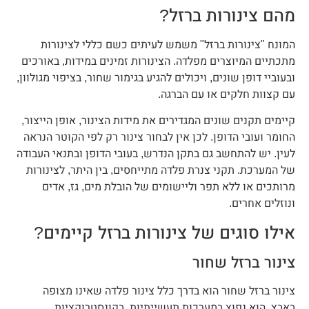
מהם צינורות ברזל?
המונח "צינורות ברזל" משמש לעיתים כשם כללי לצינורות
מתכתיים המיוצרים מפלדה. הצינורות זמינים במידות, באורכים
ובעוביי דופן שונים, ויכולים להגיע בגימור שחור, בציפוי מגולוון,
עם קצוות חלקים או עם הברגה.
קיימים תקנים שונים המגדירים את מידות הצינור, אופן הייצור,
החומר ועובי הדופן. לכן אין לבחור צינור רק לפי הקוטר הנראה
לעין. יש להתחשב גם בתקן הנדרש, בעובי הדופן ובתנאי העבודה
של המערכת. תקני צנרת פלדה מתייחסים, בין היתר, לצינורות
מרותכים או ללא תפר וליישומים של הובלת מים, גז, אדים
ונוזלים אחרים.
אילו סוגים של צינורות ברזל קיימים?
צינור ברזל שחור
צינור ברזל שחור הוא בדרך כלל צינור פלדה שאינו מצופה
באבץ. הוא נפוץ במערכות תעשייתיות, בקונסטרוקציות