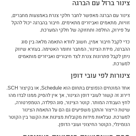
צינור ברזל עם הברגה
צינור עם הברגה מאפשר לחבר חלקי צנרת באמצעות מחברים,
זוויות, מתאמים ואביזרים מתאימים. חיבור בהברגה יכול להקל
על פירוק, החלפה ותחזוקה של חלקי המערכת.
כדי לקבל חיבור אמין, חשוב לוודא התאמה מלאה בין סוג
ההברגה, מידת הצינור, המחבר וחומר האטימה. בעזרא שיווק
ניתן לקבל פתרונות צנרת לצד חיבורים ואביזרים מותאמים
למערכת.
צינורות לפי עובי דופן
אחד המונחים הנפוצים בתחום הוא Schedule, או בקיצור SCH.
דירוג זה קשור לעובי דופן הצינור, אך אין להסיק ממנו לבדו מהו
לחץ העבודה המותר. קוטר הצינור, סוג הפלדה, הטמפרטורה,
שיטת הייצור והתקן משפיעים גם הם על התאמת הצינור
למערכת. טבלאות מידות מקובלות מציגות את הקשר בין הקוטר
הנומינלי, הקוטר החיצוני ועובי הדופן.