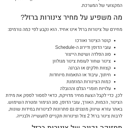
המקצועי של המערכת.
מה משפיע על מחיר צינורות ברזל?
מחירם של צינורות ברזל אינו אחיד. הוא נקבע לפי כמה גורמים:
קוטר הצינור ואורכו
עובי הדופן ודירוג ה-Schedule
סוג הפלדה ושיטת הייצור
צינור שחור לעומת צינור מגולוון
קצוות חלקים או הברגה
חיתוך, עיבוד או התאמות מיוחדות
כמות הצינורות המוזמנת
עלויות חומרי הגלם וההובלה
לכן, כדי לקבל הצעת מחיר מדויקת, כדאי למסור לספק את מידת
הצינור, הכמות, האורך, עובי הדופן, סוג הגימור ומטרת השימוש.
באתר עזרא שיווק מוצגים גם פתרונות לצינורות במידות שונות,
לרבות צינור ברזל 2 צול וצינורות תקניים לתעשייה ולבנייה.
תחזוקה נכונה של צינורות ברזל