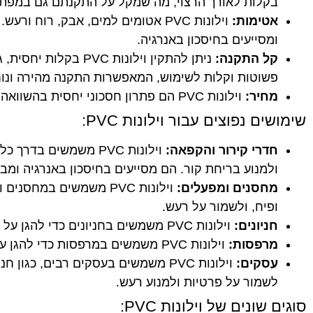
בקלות לאורך הרצוי, מה שמקל על התקנתם גם במפתח
אטימות:
וילונות PVC אטומים למים, אבק, רוח
ומסייעים בחיסכון באנרגיה.
קל התקנה:
ניתן להתקין וילונות 
פשוטות וקלות לשימוש, המאפשרות התקנה מהירה ונוח
מחיר:
וילונות PVC הם פתרון חסכוני יחסית בהשוואה לאפשרויות אחרות, כגון דלתות או קירות.
שימושים נפוצים עבור וילונות PVC:
חדרי קירור והקפאה:
וילונות PVC משמשים 
ולמנוע בריחת קור. הם מסייעים בחיסכון באנרגיה ומבט
מחסנים ומפעלים:
וילונות PVC משמשים במח
ופיח, ולשמור על רעש.
חניונים:
וילונות PVC משמשים בחניונים כדי להגן על כלי רכב מפני גשם, שמש ואבק.
מרפסות:
וילונות PVC משמשים במרפסות כדי להגן על פינות ישיבה מפני רוח, גשם ושמש.
עסקים:
וילונות PVC משמשים בעסקים רבים, כגו
לשמור על פרטיות ולמנוע רעש.
סוגים שונים של וילונות PVC: